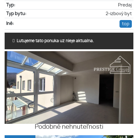
Typ:
Predaj
Typ bytu:
2-izbový byt
Iné:
top
Ľutujeme táto ponuka už nieje aktuálna.
Podobné nehnuteľnosti