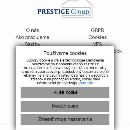
O nás
GDPR
Ako pracujeme
Cookies
Služby
VPS
Blog
Reklamačný poriadok
Používame cookies
Kontakt
Súbory cookie a ďalšie technológie sledovania
používame na zlepšenie vášho zážitku z
prehliadania našich webových stránok, na to, aby
Gen. M. R. Štefánika 70, 91101, Trenčín
sme vám zobrazovali prispôsobený obsah a cielené
reklamy, na analýzu návštevnosti našich webových
+421 907 163 009
stránok a na pochopenie toho, odkiaľ naši
návštevníci prichádzajú.
Viac info
info@pgr.sk
SÚHLASÍM
Pridajte si nás
Nesúhlasím
Zmeniť moje nastavenia
webex.digital
-
REALVIA.sk