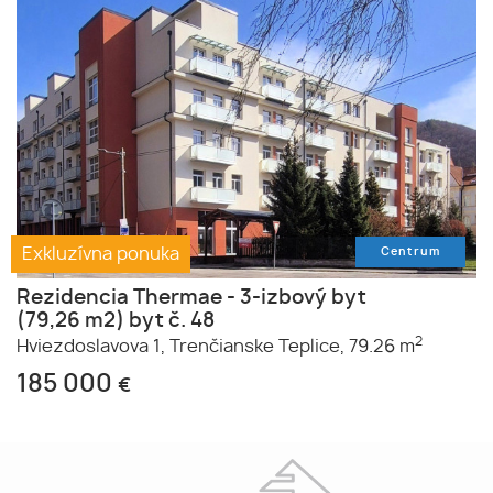
Exkluzívna ponuka
Centrum
Rezidencia Thermae - 3-izbový byt
(79,26 m2) byt č. 48
2
Hviezdoslavova 1,
Trenčianske Teplice,
79.26 m
185 000
€