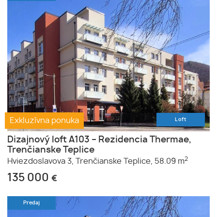
Exkluzívna ponuka
Loft
Dizajnový loft A103 – Rezidencia Thermae,
Trenčianske Teplice
2
Hviezdoslavova 3,
Trenčianske Teplice,
58.09 m
135 000
€
Predaj