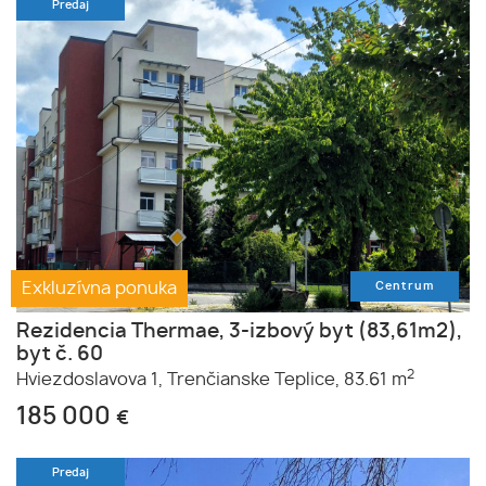
Predaj
Exkluzívna ponuka
Centrum
Rezidencia Thermae, 3-izbový byt (83,61m2),
byt č. 60
2
Hviezdoslavova 1,
Trenčianske Teplice,
83.61 m
185 000
€
Predaj