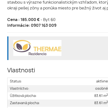
stavbou s výrazne funkcionalistickým vzhľadom, ktor
okraji pešej zóny a ponúka miesto pre bežný život aj p
Cena : 185.000
€
- Byt 60
Informácie:
0907 163 009
Vlastnosti
Status:
aktívn
Vlastníctvo:
osobn
Úžitková plocha:
83.61 m
Zastavaná plocha:
83.61 m