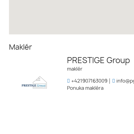
Maklér
PRESTIGE Group
maklér
+421907163009
info@pg
Ponuka makléra