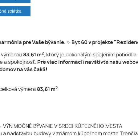
ná splátka
 harmónia pre Vaše bývanie. ✨ Byt 60 v projekte "Reziden
2
u výmerou
83,61 m
, ktorý je dokonalým spojením pohodlia
ie a spokojnosť.
Pre viac informácií navštívte našu webov
 domov na vás čaká!
2
celková výmera
83,61 m
- VÝNIMOČNÉ BÝVANIE V SRDCI KÚPEĽNÉHO MESTA
 a nadstavbu budovy v známom kúpeľnom meste Trenčiansk