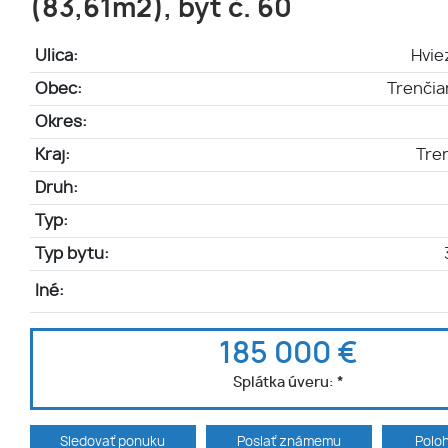
(83,61m2), byt č. 60
Ulica:
Hvie
Obec:
Trenčia
Okres:
Kraj:
Tren
Druh:
Typ:
Typ bytu:
Iné:
185 000 €
Splátka úveru:
*
Sledovať ponuku
Poslať známemu
Polo