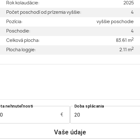
2
Rok kolaudácie:
2025
2
Počet poschodí od prízemia vyššie:
4
a
Pozícia:
vyššie poschodie
3
Poschodie:
4
2
B
Celková plocha:
83.61 m
2
ý
Plocha loggie:
2.11 m
a