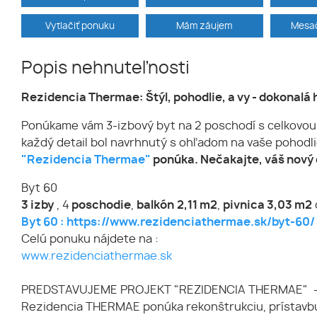
Vytlačiť ponuku
Mám záujem
Mesač
Popis nehnuteľnosti
Rezidencia Thermae: Štýl, pohodlie, a vy - dokonalá
Ponúkame vám 3-izbový byt na 2 poschodí s celkovo
každý detail bol navrhnutý s ohľadom na vaše pohodl
"
Rezidencia Thermae
"
ponúka. Nečakajte, váš nový
Byt 60
3 izby
, 4
poschodie
,
balkón
2,11 m2
,
pivnica 3,03 m2
Byt 60 : https://www.rezidenciathermae.sk/byt-60/
Celú ponuku nájdete na :
www.rezidenciathermae.sk
PREDSTAVUJEME PROJEKT "REZIDENCIA THERMAE" 
Rezidencia THERMAE ponúka rekonštrukciu, prístavbu