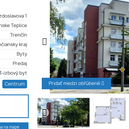
zdoslavova 1
nske Teplice
Trenčín
čiansky kraj
Byty
Predaj
3-izbový byt
Pridať medzi obľúbené
Centrum
ha na mape