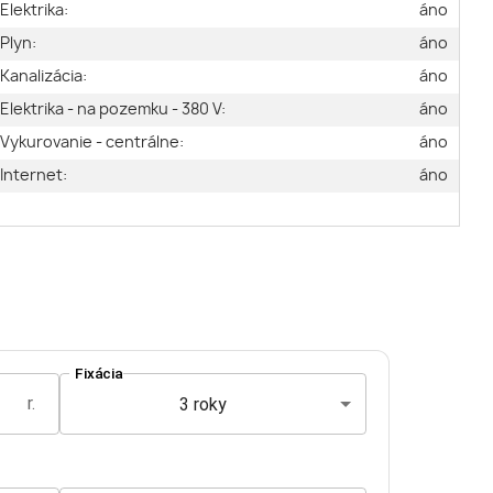
Elektrika:
áno
Plyn:
áno
Kanalizácia:
áno
Elektrika - na pozemku - 380 V:
áno
Vykurovanie - centrálne:
áno
Internet:
áno