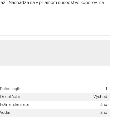
laží. Nachádza sa v priamom susedstve kúpeľov, na
Počet logií:
1
Orientácia:
Východ
Inžinierske siete:
áno
Voda:
áno