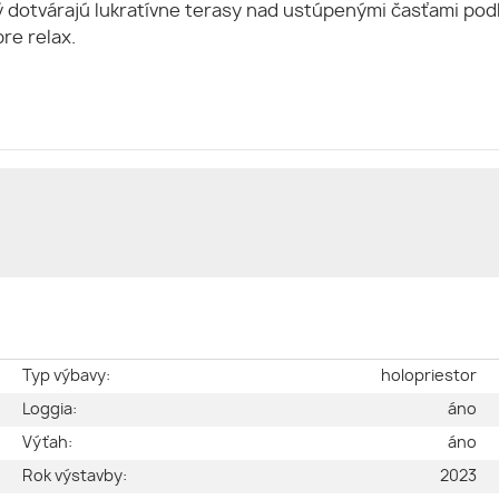
ý dotvárajú lukratívne terasy nad ustúpenými časťami pod
re relax.
e
Typ výbavy:
holopriestor
é
Loggia:
áno
2
Výťah:
áno
2
Rok výstavby:
2023