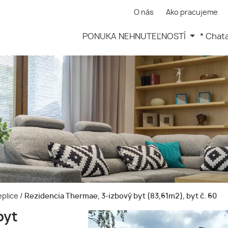
O nás
Ako pracujeme
PONUKA NEHNUTEĽNOSTÍ
* Chat
eplice
/
Rezidencia Thermae, 3-izbový byt (83,61m2), byt č. 60
byt