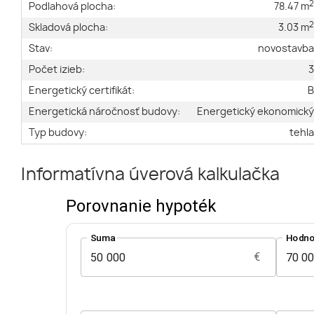
Podlahová plocha:
78.47 m
Skladová plocha:
3.03 m
Stav:
novostavb
Počet izieb:
Energetický certifikát:
Energetická náročnosť budovy:
Energetický ekonomick
Typ budovy:
tehl
Informatívna úverová kalkulačka