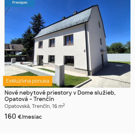
Prenájom
Exkluzívna ponuka
Nové nebytové priestory v Dome služieb,
Opatová – Trenčín
2
Opatovská,
Trenčín,
16 m
160
€/mesiac