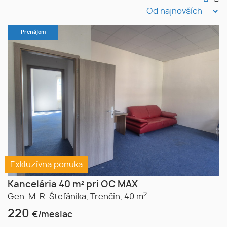
Prenájom
Exkluzívna ponuka
Kancelária 40 m² pri OC MAX
2
Gen. M. R. Štefánika,
Trenčín,
40 m
220
€/mesiac