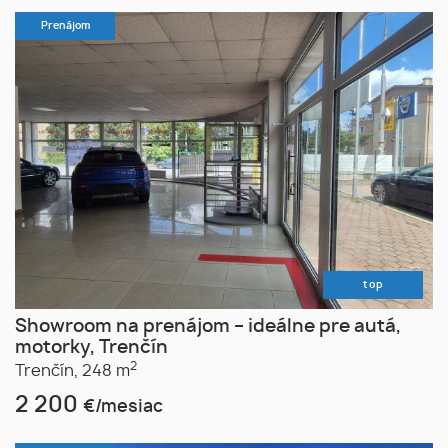
Prenájom
top
Showroom na prenájom – ideálne pre autá,
motorky, Trenčín
2
Trenčín,
248 m
2 200
€/mesiac