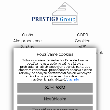
O nás
GDPR
Ako pracujeme
Cookies
Služby
VPS
Blog
Reklamačný poriadok
Používame cookies
Kontakt
Súbory cookie a ďalšie technológie sledovania
používame na zlepšenie vášho zážitku z
prehliadania našich webových stránok, na to, aby
Gen. M. R. Štefánika 70, 91101, Trenčín
sme vám zobrazovali prispôsobený obsah a cielené
reklamy, na analýzu návštevnosti našich webových
+421 907 163 009
stránok a na pochopenie toho, odkiaľ naši
návštevníci prichádzajú.
Viac info
info@pgr.sk
SÚHLASÍM
Pridajte si nás
Nesúhlasím