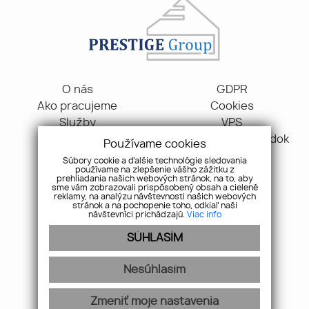
O nás
GDPR
Ako pracujeme
Cookies
Služby
VPS
Blog
Reklamačný poriadok
Používame cookies
Kontakt
Súbory cookie a ďalšie technológie sledovania
používame na zlepšenie vášho zážitku z
prehliadania našich webových stránok, na to, aby
Gen. M. R. Štefánika 70, 91101, Trenčín
sme vám zobrazovali prispôsobený obsah a cielené
reklamy, na analýzu návštevnosti našich webových
+421 907 163 009
stránok a na pochopenie toho, odkiaľ naši
návštevníci prichádzajú.
Viac info
info@pgr.sk
SÚHLASÍM
Pridajte si nás
Nesúhlasím
Zmeniť moje nastavenia