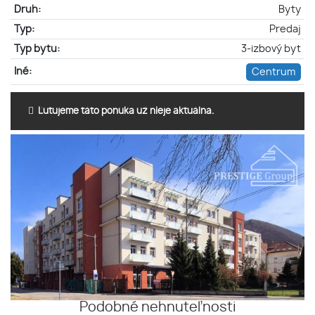
Druh:
Byty
Typ:
Predaj
Typ bytu:
3-izbový byt
Iné:
Centrum
Ľutujeme táto ponuka už nieje aktuálna.
Podobné nehnuteľnosti